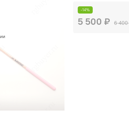
-14%
5 500 ₽
6 400
чии