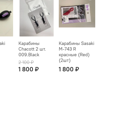
aki
Карабины
Карабины Sasaki
Chacott 2 шт.
М-743 R
009.Black
красные (Red)
(2шт)
2 100 ₽
1 800 ₽
1 800 ₽