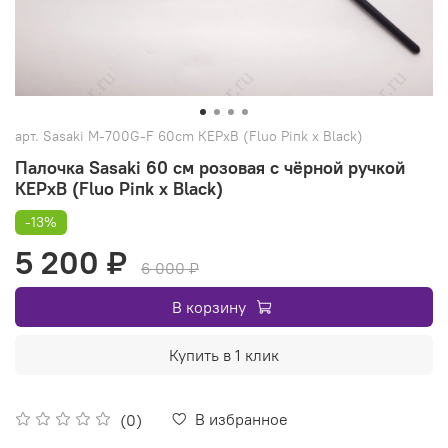
арт.
Sasaki M-700G-F 60cm КEPxB (Fluo Piпk x Вlack)
Палочка Sasaki 60 см розовая с чёрной ручкой
КEPxB (Fluo Piпk x Вlack)
-13%
5 200 ₽
6 000 ₽
В корзину
Купить в 1 клик
В избранное
(0)