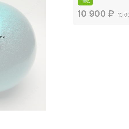
-16%
10 900 ₽
13 0
чии