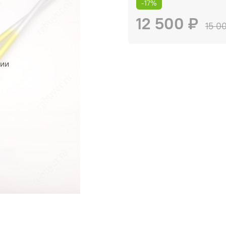
-17%
12 500 ₽
15 0
чии