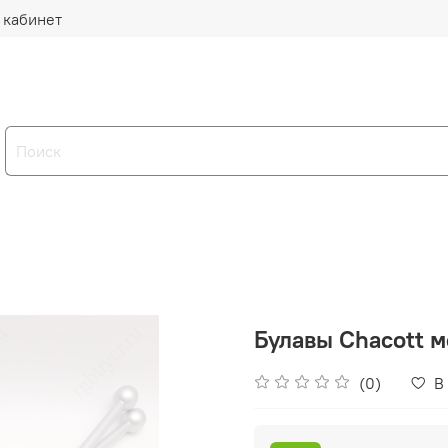
 кабинет
Булавы Chacott мо
(0)
В