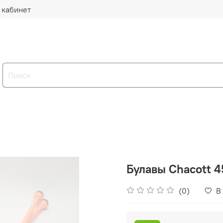
 кабинет
Булавы Chacott 45
(0)
В