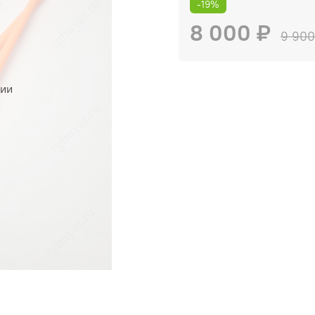
-19%
8 000 ₽
9 900
чии